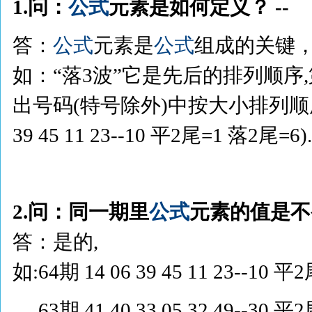
1.问：
公式
元素是如何定义？ --
答：
公式
元素是
公式
组成的关键
如：“落3波”它是先后的排列顺序
出号码(特号除外)中按大小排列顺序,
39 45 11 23--10 平2尾=1 落2尾=6
2.问：同一期里
公式
元素的值是不
答：是的,
如:64期 14 06 39 45 11 23--10
63期 41 40 33 05 32 49--30 