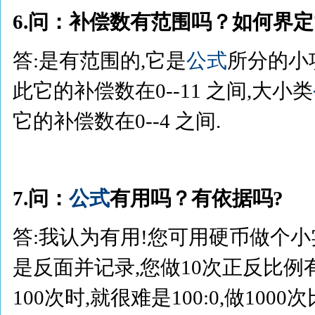
6.问：补偿数有范围吗？如何界
答:是有范围的,它是
公式
所分的小
此它的补偿数在0--11 之间,大小类
它的补偿数在0--4 之间.
7.问：
公式
有用吗？有依据吗?
答:我认为有用!您可用硬币做个小
是反面并记录,您做10次正反比例有可
100次时,就很难是100:0,做1