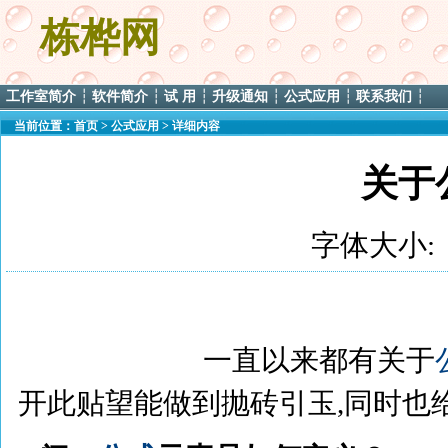
栋桦网
工作室简介
┆
软件简介
┆
试 用
┆
升级通知
┆
公式应用
┆
联系我们
┆
当前位置：
首页
>
公式应用
> 详细内容
关于
字体大小: 
一直以来都有关于
开此贴望能做到抛砖引玉,同时