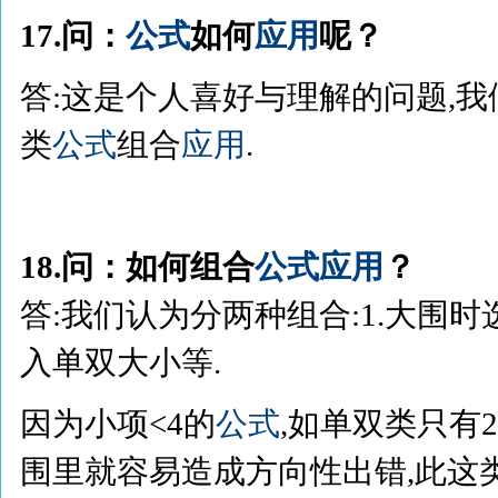
17.问：
公式
如何
应用
呢？
答:这是个人喜好与理解的问题,
类
公式
组合
应用
.
18.问：如何组合
公式
应用
？
答:我们认为分两种组合:1.大围时选
入单双大小等.
因为小项<4的
公式
,如单双类只有
围里就容易造成方向性出错,此这