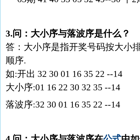
3.问：大小序与落波序是什么？
答：大小序是指开奖号码按大小排
顺序.
如:开出 32 30 01 16 35 22 --14
大小序:01 16 22 30 32 35 --14
落波序:32 30 01 16 35 22 --14
4.问：大小序与落波序在
公式
中如